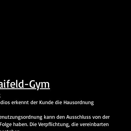
rhouse Maifeld Gy
powerhouse_maifeld_gym
ifeld-Gym
g
udios erkennt der Kunde die Hausordnung
Benutzungsordnung kann den Ausschluss von der
olge haben. Die Verpflichtung, die vereinbarten